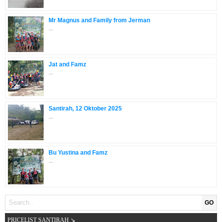
Mr Magnus and Family from Jerman
...
Jat and Famz
...
Santirah, 12 Oktober 2025
...
Bu Yustina and Famz
...
GO
PRICELIST SANTIRAH ↘️