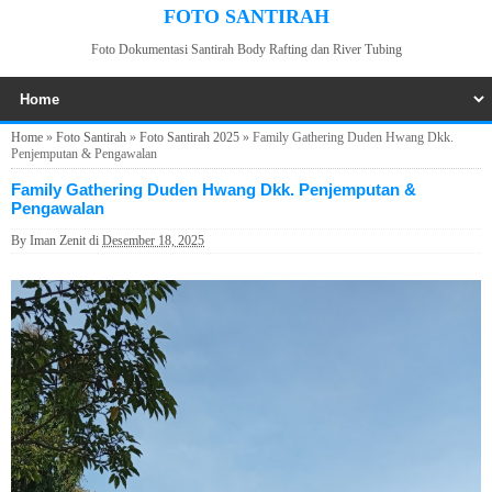
FOTO SANTIRAH
Foto Dokumentasi Santirah Body Rafting dan River Tubing
Home
»
Foto Santirah
»
Foto Santirah 2025
»
Family Gathering Duden Hwang Dkk.
Penjemputan & Pengawalan
Family Gathering Duden Hwang Dkk. Penjemputan &
Pengawalan
By
Iman Zenit
di
Desember 18, 2025