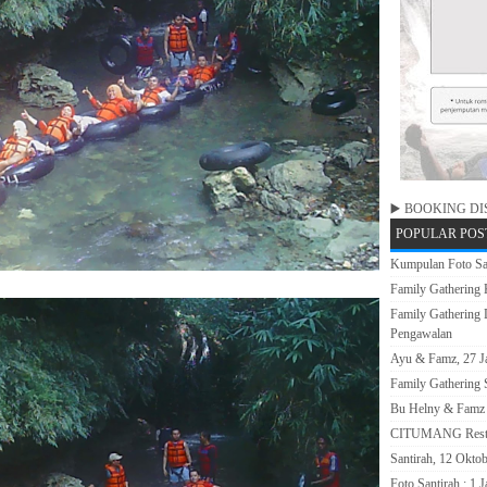
▶️ BOOKING DISI
POPULAR POS
Kumpulan Foto Sa
Family Gathering
Family Gathering
Pengawalan
Ayu & Famz, 27 J
Family Gathering
Bu Helny & Famz 
CITUMANG Rest 
Santirah, 12 Okto
Foto Santirah : 1 