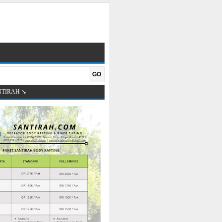
GO
NTIRAH ↘️