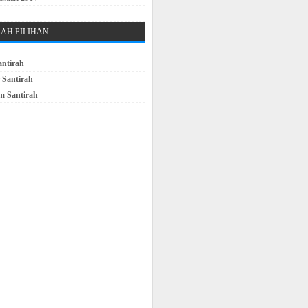
RAH PILIHAN
antirah
 Santirah
m Santirah