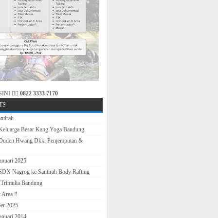
NI 👉🏻
0822 3333 7170
TS
ntirah
 Keluarga Besar Kang Yoga Bandung
 Duden Hwang Dkk. Penjemputan &
anuari 2025
 SDN Nagrog ke Santirah Body Rafting
Trimulia Bandung
Area ‼️
ber 2025
Januari 2014